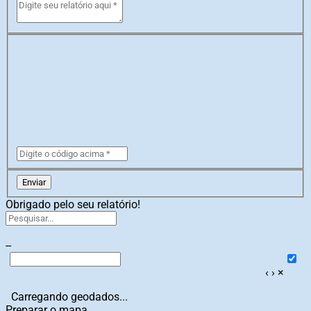
Enviar
Obrigado pelo seu relatório!
--
‹
›
×
Carregando geodados...
Preparar o mapa...