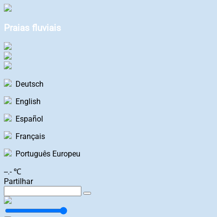
Praias fluviais
Deutsch
English
Español
Français
Português Europeu
--.- ℃
Partilhar