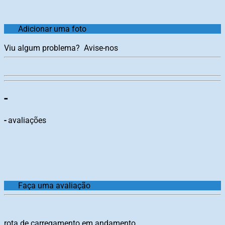
Adicionar uma foto
Viu algum problema?
Avise-nos
-
-
avaliações
Faça uma avaliação
rota de carregamento em andamento...