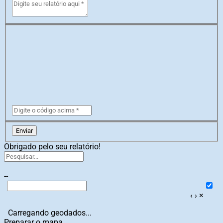
Enviar
Obrigado pelo seu relatório!
--
‹
›
×
Carregando geodados...
Preparar o mapa...