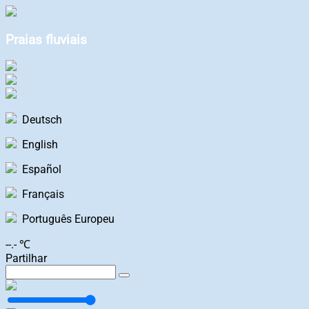
Praias fluviais
Deutsch
English
Español
Français
Português Europeu
--.- ℃
Partilhar