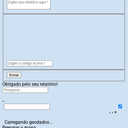
Enviar
Obrigado pelo seu relatório!
--
‹
›
×
Carregando geodados...
Preparar o mapa...