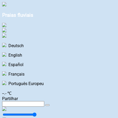
Praias fluviais
Deutsch
English
Español
Français
Português Europeu
--.- ℃
Partilhar