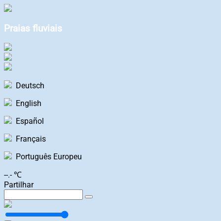
Praias fluviais
Deutsch
English
Español
Français
Português Europeu
--.- ℃
Partilhar