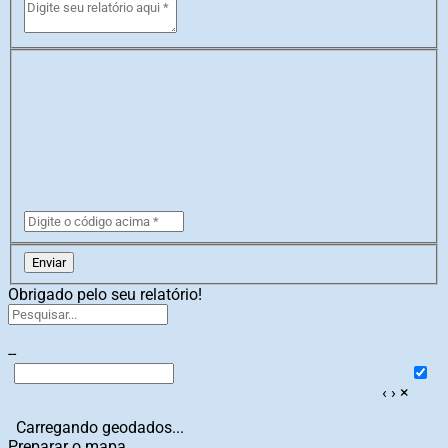
Enviar
Obrigado pelo seu relatório!
--
‹
›
×
Carregando geodados...
Preparar o mapa...