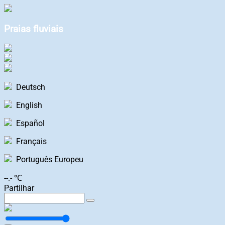
Praias fluviais
Deutsch
English
Español
Français
Português Europeu
--.- ℃
Partilhar