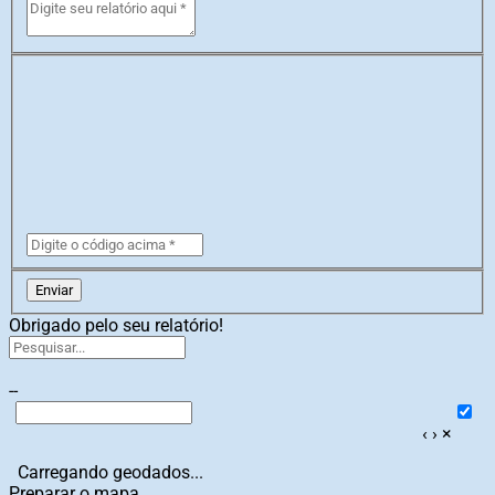
Enviar
Obrigado pelo seu relatório!
--
‹
›
×
Carregando geodados...
Preparar o mapa...