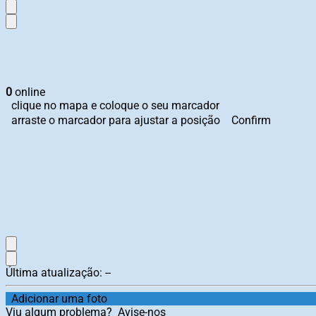
0
online
clique no mapa e coloque o seu marcador
arraste o marcador para ajustar a posição
Confirm
Última atualização:
--
Adicionar uma foto
Viu algum problema?
Avise-nos