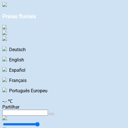
Praias fluviais
Deutsch
English
Español
Français
Português Europeu
--.- ℃
Partilhar