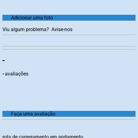
Adicionar uma foto
Viu algum problema?
Avise-nos
-
-
avaliações
Faça uma avaliação
rota de carregamento em andamento...