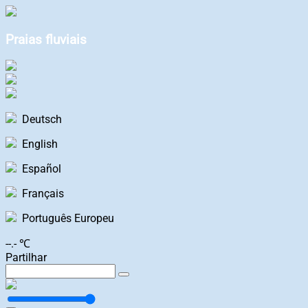
Praias fluviais
Deutsch
English
Español
Français
Português Europeu
--.- ℃
Partilhar