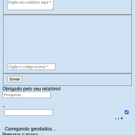
Enviar
Obrigado pelo seu relatório!
--
‹
›
×
Carregando geodados...
Preparar o mapa...