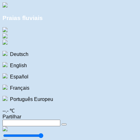
Praias fluviais
Deutsch
English
Español
Français
Português Europeu
--.- ℃
Partilhar