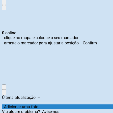
0
online
clique no mapa e coloque o seu marcador
arraste o marcador para ajustar a posição
Confirm
Última atualização:
--
Adicionar uma foto
Viu algum problema?
Avise-nos