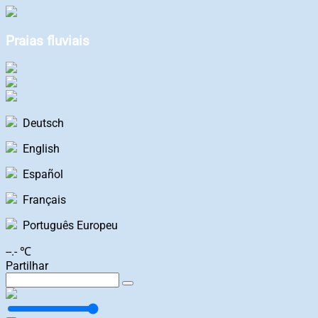
Praias fluviais
Deutsch
English
Español
Français
Português Europeu
--.- ℃
Partilhar