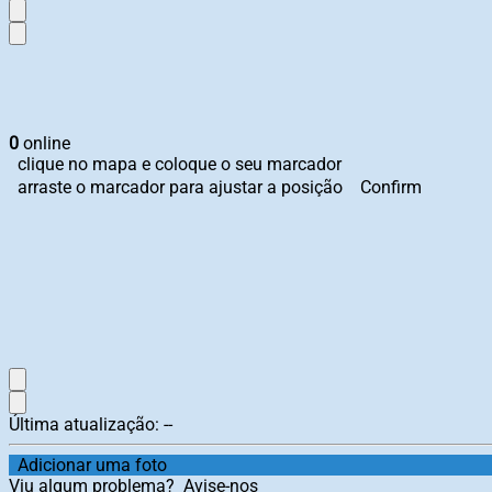
0
online
clique no mapa e coloque o seu marcador
arraste o marcador para ajustar a posição
Confirm
Última atualização:
--
Adicionar uma foto
Viu algum problema?
Avise-nos