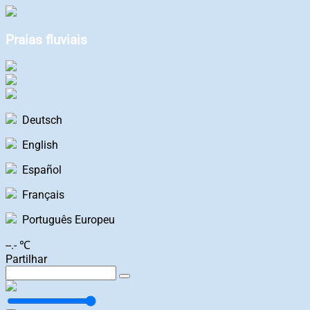
Praias fluviais
Deutsch
English
Español
Français
Português Europeu
--.- ℃
Partilhar