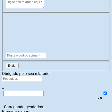
Enviar
Obrigado pelo seu relatório!
--
‹
›
×
Carregando geodados...
Preparar o mapa...