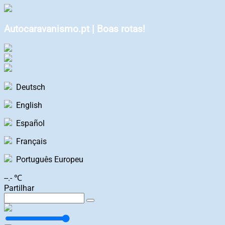
Autocaravanismo.pt | Boas rotas!
Deutsch
English
Español
Français
Português Europeu
--.- ℃
Partilhar