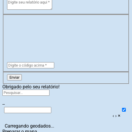
Enviar
Obrigado pelo seu relatório!
--
‹
›
×
Carregando geodados...
Preparar o mapa...