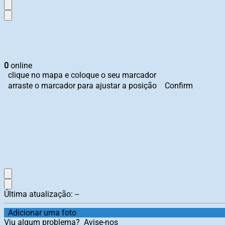
0
online
clique no mapa e coloque o seu marcador
arraste o marcador para ajustar a posição
Confirm
Última atualização:
--
Adicionar uma foto
Viu algum problema?
Avise-nos