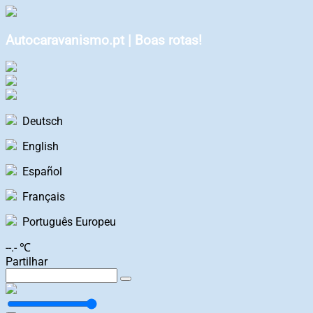
Autocaravanismo.pt | Boas rotas!
Deutsch
English
Español
Français
Português Europeu
--.- ℃
Partilhar