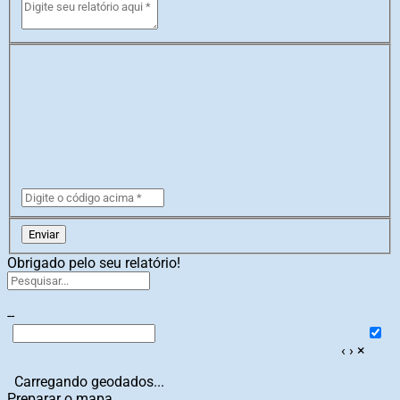
Enviar
Obrigado pelo seu relatório!
--
‹
›
×
Carregando geodados...
Preparar o mapa...