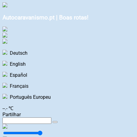
Autocaravanismo.pt | Boas rotas!
Deutsch
English
Español
Français
Português Europeu
--.- ℃
Partilhar