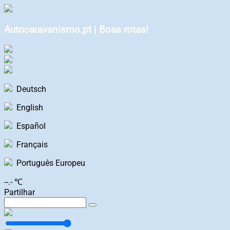
Autocaravanismo.pt | Boas rotas!
Deutsch
English
Español
Français
Português Europeu
--.- ℃
Partilhar