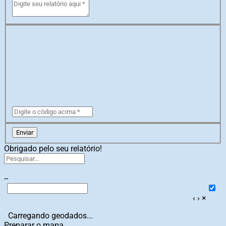
Enviar
Obrigado pelo seu relatório!
--
‹
›
×
Carregando geodados...
Preparar o mapa...