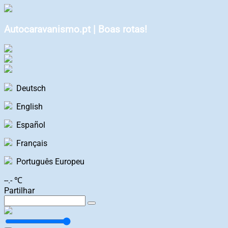
Autocaravanismo.pt | Boas rotas!
Deutsch
English
Español
Français
Português Europeu
--.- ℃
Partilhar