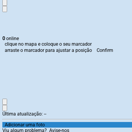
0
online
clique no mapa e coloque o seu marcador
arraste o marcador para ajustar a posição
Confirm
Última atualização:
--
Adicionar uma foto
Viu algum problema?
Avise-nos