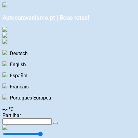
Autocaravanismo.pt | Boas rotas!
Deutsch
English
Español
Français
Português Europeu
--.- ℃
Partilhar