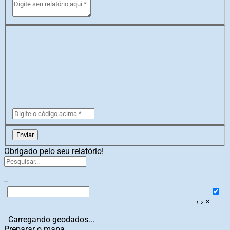
Enviar
Obrigado pelo seu relatório!
--
‹
›
×
Carregando geodados...
Preparar o mapa...