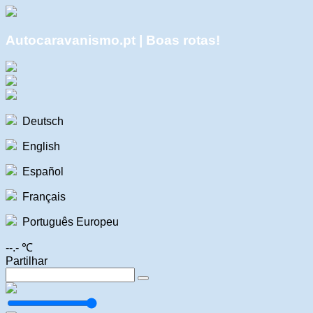
Autocaravanismo.pt | Boas rotas!
Deutsch
English
Español
Français
Português Europeu
--.- ℃
Partilhar