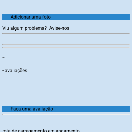
Adicionar uma foto
Viu algum problema?
Avise-nos
-
-
avaliações
Faça uma avaliação
rota de carregamento em andamento...