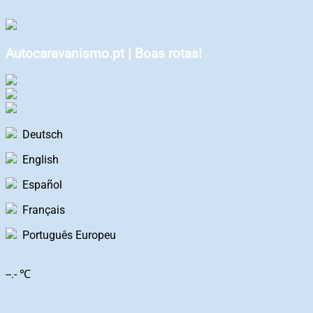
Autocaravanismo.pt | Boas rotas!
Deutsch
English
Español
Français
Português Europeu
--.- ℃