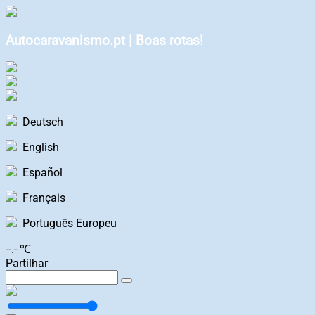
Autocaravanismo.pt | Boas rotas!
Deutsch
English
Español
Français
Português Europeu
--.- ℃
Partilhar