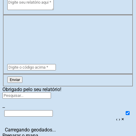
Enviar
Obrigado pelo seu relatório!
--
‹
›
×
Carregando geodados...
Preparar o mapa...