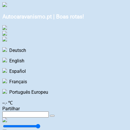
Autocaravanismo.pt | Boas rotas!
Deutsch
English
Español
Français
Português Europeu
--.- ℃
Partilhar