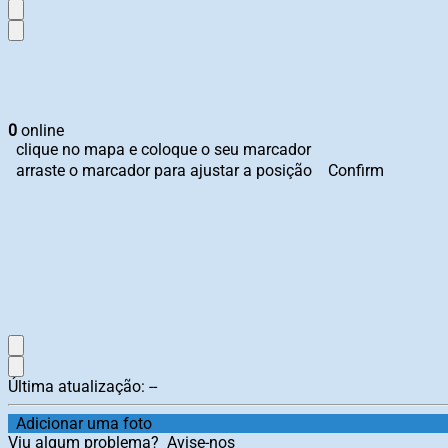
0
online
clique no mapa e coloque o seu marcador
arraste o marcador para ajustar a posição
Confirm
Última atualização:
--
Adicionar uma foto
Viu algum problema?
Avise-nos