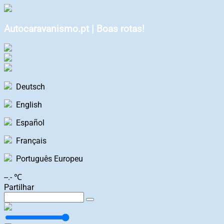
Autocaravanismo.pt | Boas rotas!
Deutsch
English
Español
Français
Português Europeu
--.- ℃
Partilhar