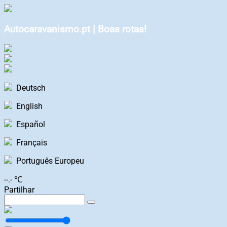
Autocaravanismo.pt | Boas rotas!
Deutsch
English
Español
Français
Português Europeu
--.- ℃
Partilhar