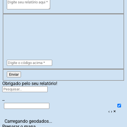
Enviar
Obrigado pelo seu relatório!
--
‹
›
×
Carregando geodados...
Preparar o mapa...