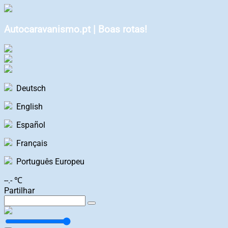
Autocaravanismo.pt | Boas rotas!
Deutsch
English
Español
Français
Português Europeu
--.- ℃
Partilhar