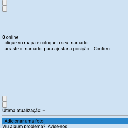
0
online
clique no mapa e coloque o seu marcador
arraste o marcador para ajustar a posição
Confirm
Última atualização:
--
Adicionar uma foto
Viu algum problema?
Avise-nos